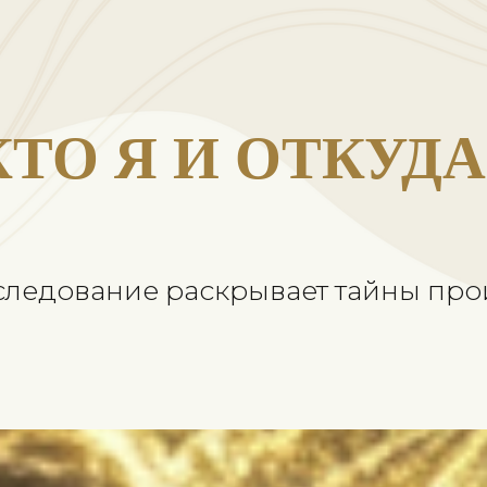
ТО Я И ОТКУДА?
едование раскрывает тайны проис