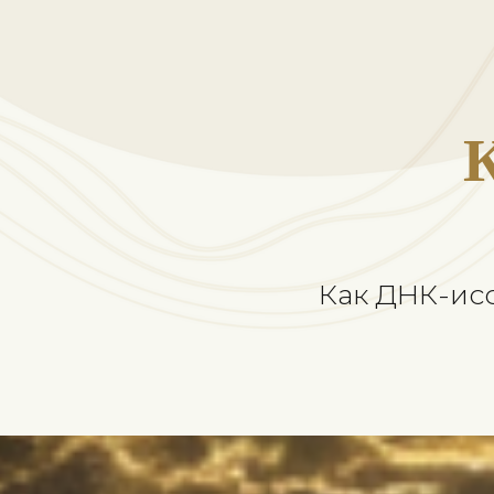
К
Как ДНК-иссл