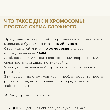
В этой статье — на простом,
образном языке:
что такое хромосомы,
зачем знать свою ДНК,
и как
генетика простым
языком
может стать личной
картой сокровищ.