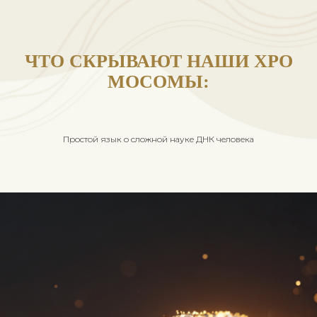
ЧТО СКРЫВАЮТ НАШИ Х
МОСОМЫ:
Простой язык о сложной науке ДНК человека