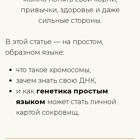
человека»
,
и у многих появляется внутре
преграда: «Сложно. Это не п
меня».
А на самом деле — это про каж
из нас. И если расшифровать э
код,
можно понять свои корни,
привычки, здоровье и даж
сильные стороны.