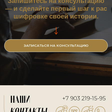
ВАШЕ ПРОШЛОЕ — ЭТО ВАШ
РЕСУРС
Генетика — не наука для учёных
зеркало, в котором мы може
увидеть
не только себя, но и своих пред
Это карта, которая помогает и
вперёд
с пониманием, откуда ты идё