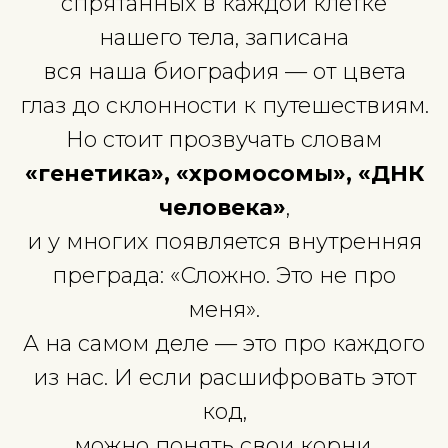
почему у тебя ямочка на
подбородке, как у бабушки, 
почему твоя дочь упряма, ка
прадед-казак? Ответы — в
хромосомах.
В крошечных спиралях ДНК
спрятанных в каждой клетк
нашего тела, записана
вся наша биография — от цве
глаз до склонности к путешеств
Но стоит прозвучать слова
«генетика», «хромосомы», 