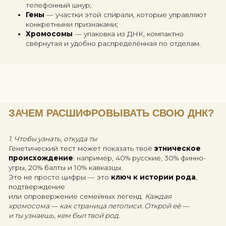
ЧТО ТАКОЕ ДНК И ХРОМОСОМЫ:
ПРОСТАЯ СХЕМА СЛОЖНОГО
Представь, что внутри тебя спрятана книга объёмо
миллиарда букв. Эта книга —
твой геном
.
Страницы этой книги —
хромосомы
, а слова
и предложения —
гены
.
А обложка книги? Твоя внешность. Или здоровье. 
склонность к ландшафтному дизайну.
У каждого человека — 46 хромосом, по 23 от кажд
родителя.
Эти крошечные структуры хранят всё: от рецепта 
роста до предрасположенности к определённым
заболеваниям.
📌 Как устроены хромосомы: