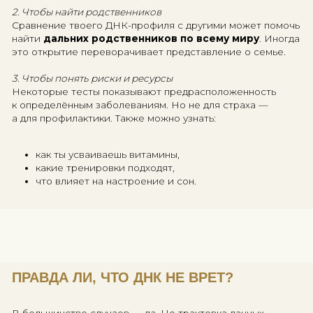
ДНК
— длинная спираль, закрученная как
телефонный шнур;
Гены
— участки этой спирали, которые управ
конкретными признаками;
Хромосомы
— упаковка из ДНК, компактно
свёрнутая и удобно распределённая по отдел
ЗАЧЕМ РАСШИФРОВЫВАТЬ СВОЮ 
1. Чтобы узнать, откуда ты
Генетический тест может показать твоё
этническ
происхождение
: например, 40% русские, 30% фи
угры, 20% балты и 10% кавказцы.
Это не просто цифры — это
ключ к истории род