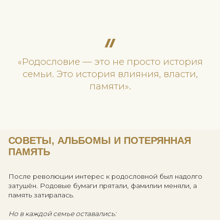
ГЕНЕАЛОГИ ПРИ ЦАРЕ:
ПРОФЕССИЯ, КОТОРОЙ ДОВЕРЯЛИ
ВЛАСТЬ
Первый официальный генеалог —
Иван Дементь
Андреев
—
был назначен следить за «местничеством» и права
родов. Работа генеалога тогда была сродни судье: 
выводов зависела судьба целых родов.
Родословные росписи и гербы
В XVIII–XIX веках мода на составление родословн
распространилась
в купеческой и офицерской среде. Именно тогда
появляются фамильные гербы, родовые книги и п
"частные" генеалоги.