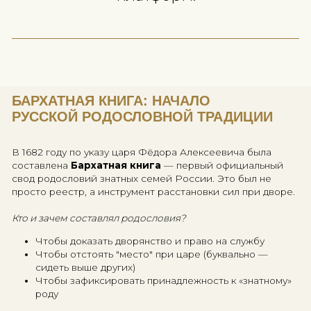
архивы, изучаем старославянс
грамоты и даже запускаем
нейросети на поиски прабабу
Эта статья — путешествие п
ключевым вехам русской
генеалогии:
от пергамента до цифровы
платформ.