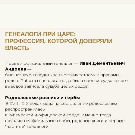
БАРХАТНАЯ КНИГА: НАЧАЛО
РУССКОЙ РОДОСЛОВНОЙ ТРАДИЦИ
В 1682 году по указу царя Фёдора Алексеевича бы
составлена
Бархатная книга
— первый официал
свод родословий знатных семей России. Это был 
просто реестр, а инструмент расстановки сил при 
Кто и зачем составлял родословия?
Чтобы доказать дворянство и право на служб
Чтобы отстоять "место" при царе (буквально 
сидеть выше других)
Чтобы зафиксировать принадлежность к «знат
роду