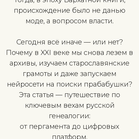
родословная могла бы опреде
не просто вашу фамилию — а 
право носить оружие, владе
землёй
и сидеть рядом с князем на пр
Тогда, в эпоху Бархатной книг
происхождение было не дан
моде, а вопросом власти.
Сегодня всё иначе — или не
Почему в XXI веке мы снова лез