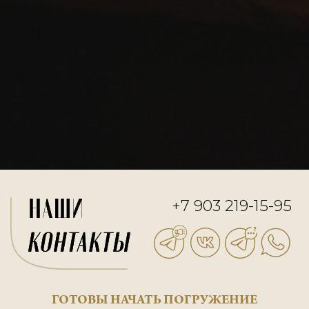
Создайте свой семейный символ 
торию, написанную цветом, форм
смыслом.
👉
Запишитесь на консультацию,
ы начать путь к вашему гербу ил
волу.
ЗАПИСАТЬСЯ НА КОНСУЛЬТАЦИЮ