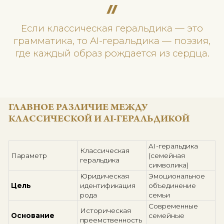
AI-геральдика или
семейная символика нового
поколения
— это не столько наука, сколько искусс
Она говорит не о статусе, а о чувствах, ценностях 
внутренней идентичности семьи.
Сегодня, когда искусственный интеллект умеет
визуализировать образы с глубиной и красотой, с
становится не просто гербом, а отражением души.
Примеры смыслов в AI-геральдике:Ласточка 
память о путешествиях и доме.
Волны — связь с морем и детством.
Дуб — преемственность поколений.
Создавая цифровой символ, семья выбирает не ф
щита, а
язык эмоций
. Такой знак может стать эм
рода, украшением дома или даже логотипом семе
бизнеса.