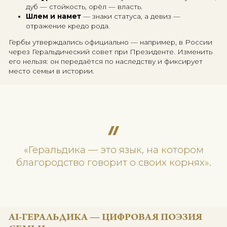
КЛАССИЧЕСКАЯ ГЕРАЛЬДИКА — ЯЗ
ЧЕСТИ И ПРОИСХОЖДЕНИЯ
В основе классической геральдики лежит строгая
система правил, которая веками служила для отли
одного рода от другого. Это как родовой паспорт, 
выполненный в цветах, фигурах и девизах.
Каждый элемент — не случайность:
Форма щита
указывает на эпоху и происхожд
Цвета (тинктуры)
следуют законам сочетани
Фигуры и животные
несут смысл: лев — муж
дуб — стойкость, орёл — власть.
Шлем и намет
— знаки статуса, а девиз —
отражение кредо рода.
Гербы утверждались официально — например, в Р
через Геральдический совет при Президенте. Изм