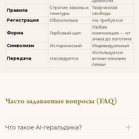
Если классическая геральдика — 
грамматика, то AI-геральдика — поэ
где каждый образ рождается из сер
ГЛАВНОЕ РАЗЛИЧИЕ МЕЖДУ
КЛАССИЧЕСКОЙ И AI-ГЕРАЛЬДИКОЙ
AI-геральд
Классическая
Параметр
(семейная
геральдика
символика)
Юридическая
Эмоционал