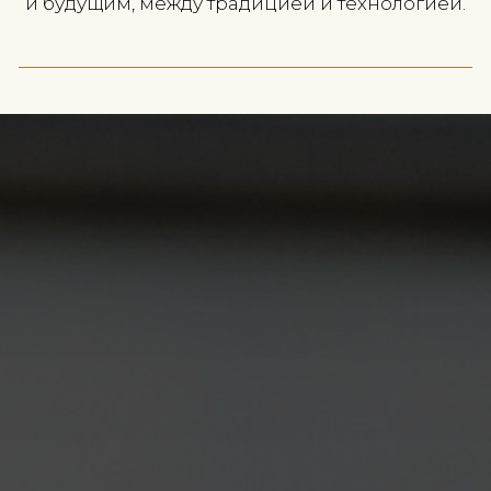
Часто задаваемые вопросы (FAQ)
Что такое AI-геральдика?
Можно ли объединить классическую
и цифровую геральдику?
Кому подходит AI-геральдика?
+7 903 219-15-95
ВАШЕ ПРОШЛОЕ — ЭТО ВАШ
ГОТОВЫ НАЧАТЬ ПОГРУЖЕНИЕ