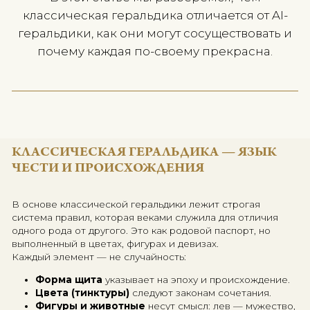
дубы и орлов. Сегодня эти символы в
оживают — только не на пергаменте, а
экране монитора.
AI-геральдика (или цифровая символик
разрушает традиции, а открывает но
способ говорить о себе языком знак
понятным и современному человек
В этой статье мы разберёмся, чем
классическая геральдика отличается от
геральдики, как они могут сосуществов
почему каждая по-своему прекрасн