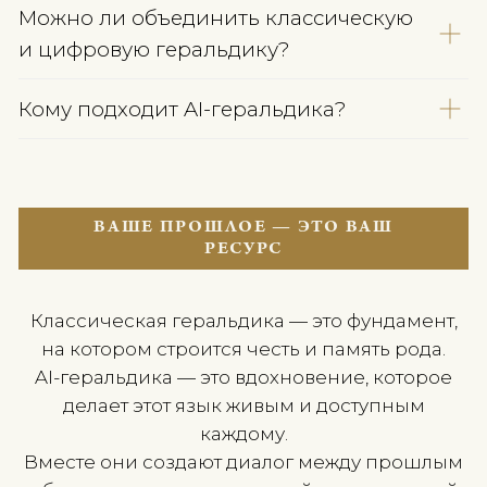
Цель
идентификация
объединен
рода
семьи
Современн
Историческая
Основание
семейные
преемственность
ценности
Строгие законы и
Творческая
Правила
тинктуры
свобода
Регистрация
Обязательна
Не требует
Любая
Форма
Гербовый щит
композиция
знака до ло
Символизм
Исторический
Индивидуа
Использует
Передача
Наследуется
всеми член
семьи