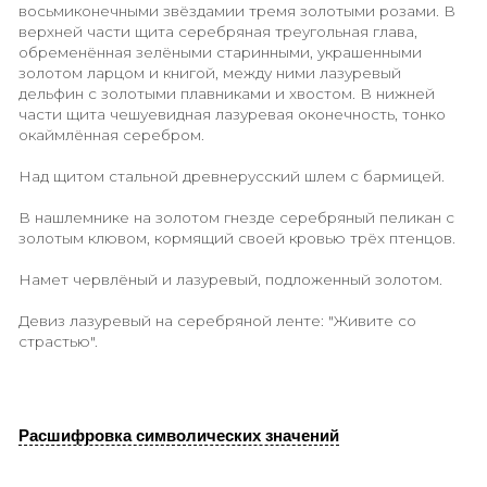
Блазон (геральдическое описание г
В червлёном щите золотая лежащая львица, сзади
золотой дуб, окружённый семью золотыми
восьмиконечными звёздамии тремя золотыми роза
верхней части щита серебряная треугольная глава
обременённая зелёными старинными, украшенным
золотом ларцом и книгой, между ними лазуревый
дельфин с золотыми плавниками и хвостом. В ниж
части щита чешуевидная лазуревая оконечность, т
окаймлённая серебром.
Над щитом стальной древнерусский шлем с барми