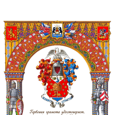
В нашлемнике на золотом гнезде серебряный пели
золотым клювом, кормящий своей кровью трёх пте
Намет червлёный и лазуревый, подложенный золо
Девиз лазуревый на серебряной ленте: "Живите с
страстью".
Расшифровка символических значений