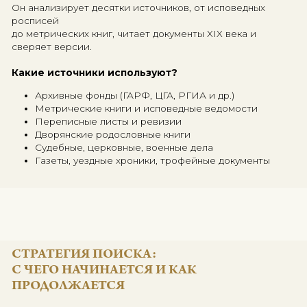
Когда вы обращаетесь в генеалогическое агентств
кажется,
что вас ждёт простой путь: дал данные — получил 
Но за этой «простотой» — неделями (а иногда —
месяцами) работы, тоннами архивной пыли и дете
логики.
Однажды мы работали над делом, где от фамилии
осталась только кличка прадеда — «Громов». Ни да
места рождения. Только память внука. Через 3 меся
архива и десятки часов интервью мы нашли: Иван 
1898 год, деревня под Костромой, участник
Первой мировой. Его потомки впервые узнали, ке
их дед.
Профессиональный генеалог не просто ищет в
интернете.
Он анализирует десятки источников, от исповедны
росписей