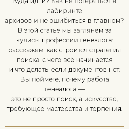
это всего лишь список имён
таблице.
Но однажды вы видите
пожелтевший документ с фами
прадеда —
и сердце замирает. Что даль
Куда идти? Как не потеряться
лабиринте
архивов и не ошибиться в гла
В этой статье мы заглянем з
кулисы профессии генеалога
расскажем, как строится страт