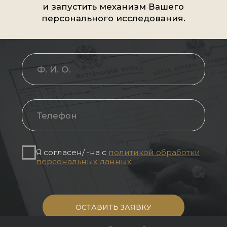
исчезла дистанция.
Такие исследования меняют
отношение к собственной фамил
Потому что за ней начинают сто
настоящие люди — со своими
дорогами, потерями, верой и
надеждой.
И однажды ты понимаешь:
история семьи не исчезла.
Она просто ждала, когда её сно
услышат.