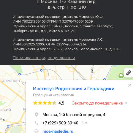
Имена, фамилии и географические названия
в истории были изменены из соображений
конфиденциальности. Все события основаны
на реальном генеалогическом исследовании,
проведённом командой Института Родословия.
Хочешь восстановить ист
своей семьи?
Напиши нашему менеджеру — и мы н