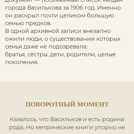
рассыпавшуюся мозаику.
Работа велась одновременно в
нескольких хранилищах:
— Государственном архиве Донецко
области;
— Центральном государственном
историческом архиве Украины;
— Российском государственном вое
историческом архиве;
— Государственном архиве Киевско
области.
Появились первые неожиданные
находки.
В документах времён Первой миров
войны обнаружился Николай Андре