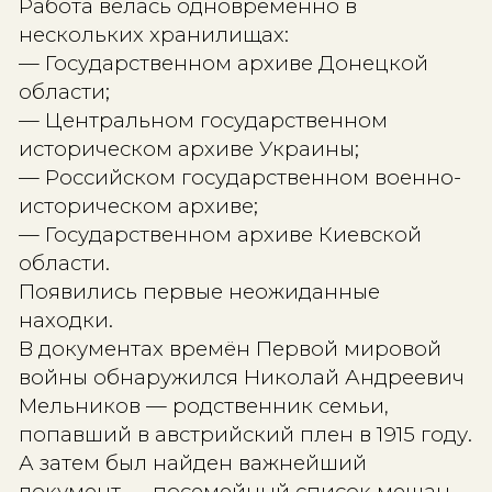
Поиск, который увёл из Донбасса в
Киевскую губернию
Первые следы обнаружились в
метрических книгах Юзовки.
Там исследователи нашли записи о
родственниках семьи — братьях и де
Ивана Андреевича. Постепенно стал
ясно: семья приехала в промышлен
Юзовку не случайно. До этого
Мельниковы жили в городе Васильк
Киевской губернии.
Архив за архивом, страница за стра
— команда восстанавливала