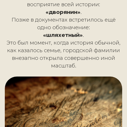
ПОВОРОТНЫЙ МОМЕНТ
Казалось, что Васильков и есть ро
рода. Но метрические книги упорн
подтверждали эту версию.
И тогда началось настоящее
генеалогическое расследование
Исследователи заметили странн
закономерность: большинство
представителей семьи рождались в
не в Василькове. Значит, Мельник
откуда-то переселились туда.
След привёл в небольшую дерев