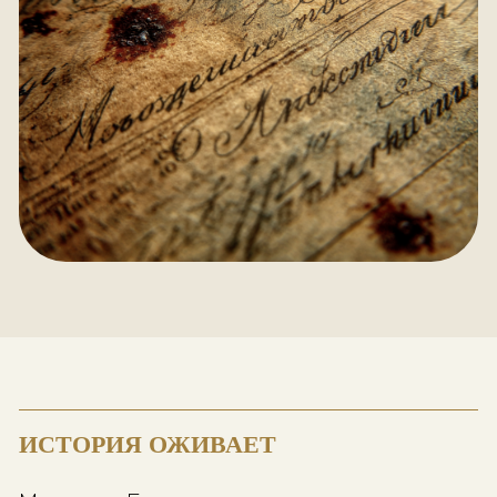
Яблоновку.
А затем — ещё дальше.
В старых исповедных ведомостя
местечка Бышев неожиданно появи
семья Даниила Тимофеевича
Мельникова.
И рядом с фамилией стояло слов
которое полностью изменило
восприятие всей истории:
«дворянин»
.
Позже в документах встретилось 
одно обозначение:
«шляхетный»
.
Это был момент, когда история обы