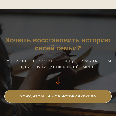
СЛОВО, КОТОРОЕ
ИЗМЕНИЛО ВСЁ
«Шляхетный».
Одно определение в исповедно
ведомости 1842 года перевернул
историю семьи и доказало благоро
происхождение рода, уходящег
корнями в польскую шляхту.