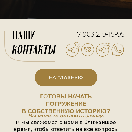
Генеалогия редко бывает прос
поиском дат.
Чаще всего это возвращение пам
В этой истории семья обрела не т
восемь поколений предков, но
ощущение непрерывности време
словно между современным
потомками и людьми XVIII века в