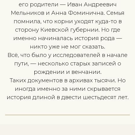
В Институт Родословия и Геральд
обратилась семья, желавшая
восстановить историю своей фами
линии.
Отправной точкой исследования с
дед семьи — Владимир Иванови
Мельников, родившийся летом 1912 г
Юзовке — будущем Донецке.
О нём знали немного:
его родители — Иван Андрееви
Мельников и Анна Фоминична. Се
помнила, что корни уходят куда-т
сторону Киевской губернии. Но г