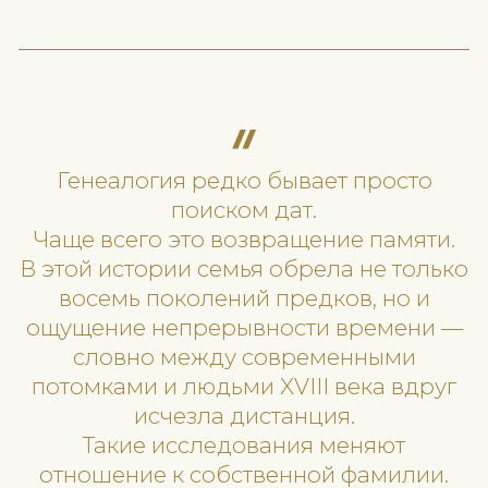
ФИНАЛ ИЛИ ТОЛЬКО НАЧАЛ
К завершению первого этапа
исследования родословное дре
включало уже 68 человек.
Пять поколений были найдены
исключительно благодаря архив
работе.
Но главное было даже не в количе
найденных имён.
Семья получила не просто древо 
понимание своего пути.
Из промышленной Юзовки — в уез
Васильков.
Из Василькова — в Яблоновку.