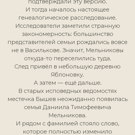
Мельников — родственник семьи,
попавший в австрийский плен в 1915 
А затем был найден важнейший
документ — посемейный список ме
города Василькова за 1906 год. Име
он раскрыл почти целиком большу
семью предков.
В одной архивной записи внезапно
ожили люди, о существовании кото
семья даже не подозревала:
братья, сёстры, дети, родители, целы
поколения.