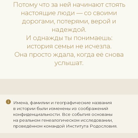
Из Яблоновки — в старинный Бышев
среди шляхетных семей жили их пр
История рода перестала быть
абстракцией.
Она обрела улицы, церкви, судьб
войны, переселения и человечес
голоса.
И самое важное — исследование 
далеко не закончено.
Архивы Бышева сохранились
удивительно хорошо. А значит, впер
могут ждать ещё более ранние
поколения, дворянские дела и новы
открытия.