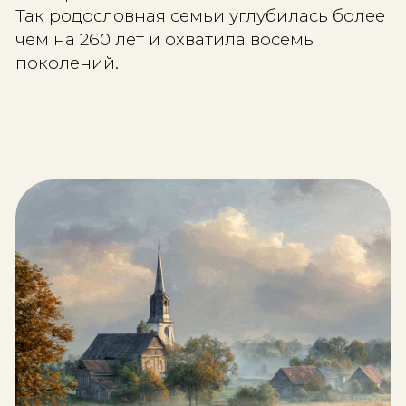
географической точкой.
Это было старинное поселение на
границе бывших польских земель —
валами древней крепости, легендам
битвах и следами польской шляхты.
Здесь жили предки семьи.
Здесь венчались.
Здесь крестили детей.
Здесь хоронили своих.
В метрических книгах сохранились
записи о рождении Андрея Даниил
Мельникова в 1862 году, о венчании 
родителей, о смерти Тимофея Петро
о маленьких детях, умерших от прос
и холеры.