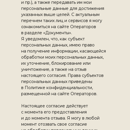
и пр.), а также передавать им мои
персональные данные для достижения
указанных выше целей. С актуальным
перечнем таких лиц и сервисов я могу
ознакомиться на сайте Операторов
в разделе «Документы».
Я уведомлен, что, как субъект
персональных данных, имею право
на получение информации, касающейся
обработки моих персональных данных,
их уточнение, блокирование или
уничтожение, а также на отзыв
настоящего согласия. Права субъектов
персональных данных приведены
Услуги и продукты
в Политике конфиденциальности,
размещенной на сайте Операторов.
Семейная символика
Экскурсия в родословную
Центр генеалогических
Сертификаты
Настоящее согласие действует
исследований
Родословные книги
с момента его предоставления
Мастерская родословных
Летописи
и до момента отзыва. Я могу в любой
древ
Реестр исследованных
Центр генетического
фамилий
момент отозвать свое согласие
наследия