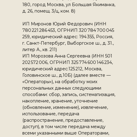
180, город Москва, ул Большая Якиманка,
д. 26, помещ. 3/ц, ком. 8)
ИП Миронов Юрий Федорович (ИНН
780 221 286 453, ОГРНИП 320 784 700 045
259, юридический адрес: 194 355, Россия,
г. Санкт-Петербург, Выборгское ш., д. 31.,
литер А., кв. 211)
ИП Морозова Анна Сергеевна (ИНН 501
202 572 006, ОГРНИП 325 774 600 146 234,
юридический адрес:125 212, Москва,
Головинское ш., д.10Б) (далее вместе —
«Операторы»), на обработку моих
персональных данных следующими
способами: сбор, запись, систематизация,
накопление, хранение, уточнение
(обновление, изменение), извлечение,
использование, передача
(распространение, предоставление,
доступ), в том числе передача между
всеми указанными выше Операторами,