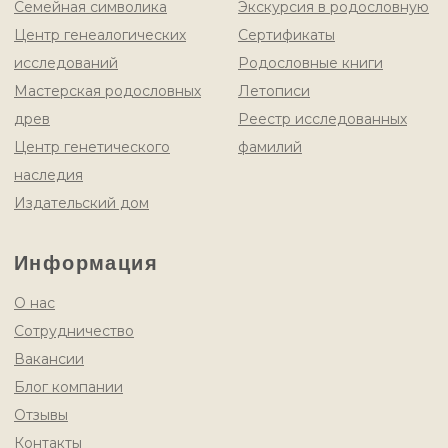
ОГРНИП 1217700487993
Юридический адрес: 119180, город Москва, ул Большая Якиманка, д. 26,
помещ. 3/ц, ком. 8