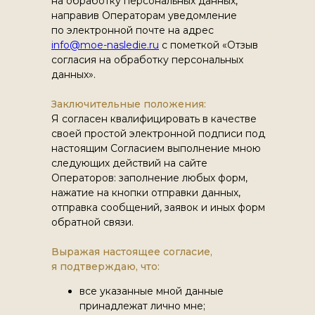
на обработку персональных данных,
Издательский дом
направив Операторам уведомление
по электронной почте на адрес
Информация
info@moe-nasledie.ru
с пометкой «Отзыв
согласия на обработку персональных
О нас
данных».
Сотрудничество
Вакансии
Заключительные положения:
Блог компании
Я согласен квалифицировать в качестве
Отзывы
своей простой электронной подписи под
Контакты
Свяжитесь с
настоящим Согласием выполнение мною
нами
следующих действий на сайте
Операторов: заполнение любых форм,
Ваше имя
нажатие на кнопки отправки данных,
отправка сообщений, заявок и иных форм
обратной связи.
+7
Выражая настоящее согласие,
Я ознакомлен и принимаю условия
Политики
я подтверждаю, что:
конфиденциальности и обработки персональных
данных
и
пользовательского соглашения
все указанные мной данные
Я даю
Согласие на обработку моих персональных
принадлежат лично мне;
данных